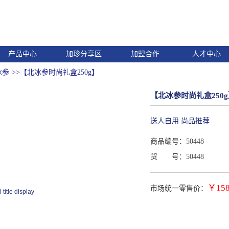
产品中心
加珍分享区
加盟合作
人才中心
冰参
>>【北冰参时尚礼盒250g】
【北冰参时尚礼盒250
送人自用 尚品推荐
商品编号：
50448
货 号：
50448
￥
158
市场统一零售价：